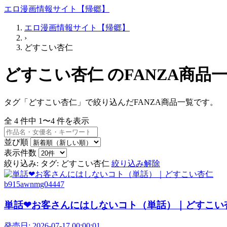
エロ漫画情報サイト【帰郷】
エロ漫画情報サイト【帰郷】
›
どすこい杏仁
どすこい杏仁 のFANZA商品
タグ「どすこい杏仁」で絞り込んだFANZA商品一覧です。
全
4
件中
1〜4
件を表示
並び順
表示件数
絞り込み:
タグ: どすこい杏仁
絞り込み解除
b915awnmg04447
単話❤お客さんにはしないコト（単話）｜どすこい
発売日:
2026-07-17 00:00:01