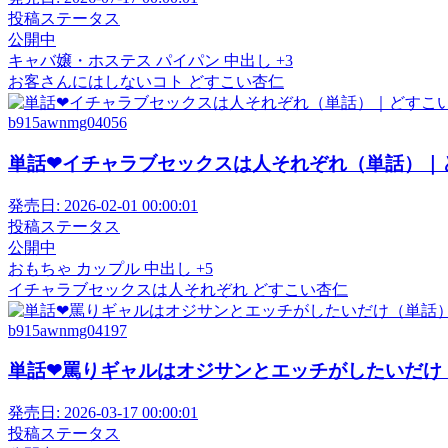
投稿ステータス
公開中
キャバ嬢・ホステス
パイパン
中出し
+3
お客さんにはしないコト
どすこい杏仁
b915awnmg04056
単話❤イチャラブセックスは人それぞれ（単話）｜
発売日:
2026-02-01 00:00:01
投稿ステータス
公開中
おもちゃ
カップル
中出し
+5
イチャラブセックスは人それぞれ
どすこい杏仁
b915awnmg04197
単話❤罵りギャルはオジサンとエッチがしたいだけ
発売日:
2026-03-17 00:00:01
投稿ステータス