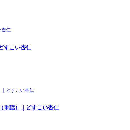
どすこい杏仁
（単話）｜どすこい杏仁