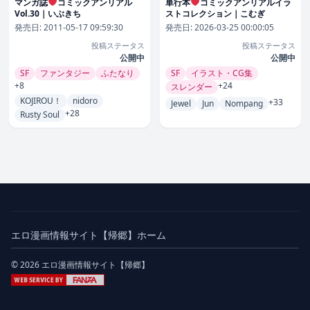
マンガ誌
コミックアンリアル
単行本
コミックアンリアルイラ
Vol.30｜いぶきち
ストコレクション｜こむぎ
発売日:
2011-05-17 09:59:30
発売日:
2026-03-25 00:00:05
投稿ステータス
投稿ステータス
公開中
公開中
SF
ファンタジー
ふたなり
SF
イラスト・CG集
+8
+24
スレンダー
KOJIROU！
nidoro
+33
Jewel
Jun
Nompang
+28
Rusty Soul
エロ漫画情報サイト【帰郷】ホーム
© 2026 エロ漫画情報サイト【帰郷】