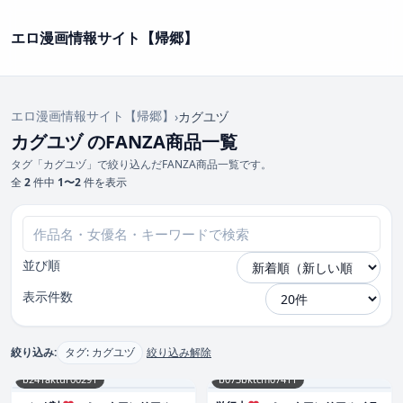
エロ漫画情報サイト【帰郷】
エロ漫画情報サイト【帰郷】
›
カグユヅ
カグユヅ のFANZA商品一覧
タグ「カグユヅ」で絞り込んだFANZA商品一覧です。
全
2
件中
1〜2
件を表示
並び順
表示件数
絞り込み:
タグ: カグユヅ
絞り込み解除
b241aktur00291
b073bktcm07411