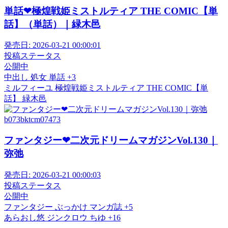
単話❤極煌戦姫ミストルティア THE COMIC【単
話】（単話）｜緑木邑
発売日:
2026-03-21 00:00:01
投稿ステータス
公開中
中出し
処女
単話
+3
ミルフィーユ
極煌戦姫ミストルティア THE COMIC【単
話】
緑木邑
b073bktcm07473
ファンタジー❤二次元ドリームマガジンVol.130｜
弥弛
発売日:
2026-03-21 00:00:03
投稿ステータス
公開中
ファンタジー
ぶっかけ
マンガ誌
+5
あらおし悠
ジンクロウ
ちゆ
+16