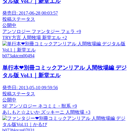
タル版 Vol.7｜新堂エル
発売日:
2017-06-28 00:03:57
投稿ステータス
公開中
アンソロジー
ファンタジー
フェラ
+9
TRY方言
人間牧場
新堂エル
+2
b073aktcm00494
単行本❤別冊コミックアンリアル 人間牧場編 デジ
タル版 Vol.1｜新堂エル
発売日:
2013-05-10 09:59:56
投稿ステータス
公開中
SF
アンソロジー
ネコミミ・獣系
+9
あしもと☆よいか
ズッキーニ
人間牧場
+3
b073bktcm07031