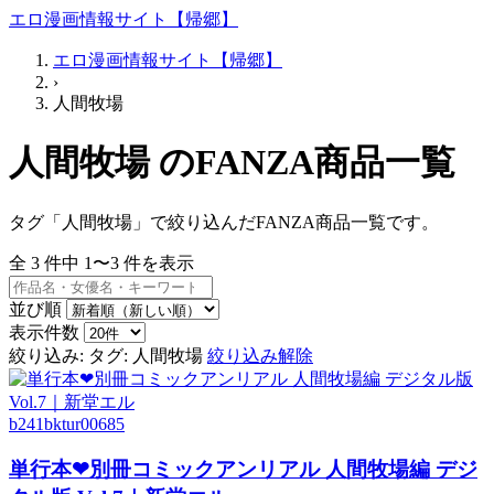
エロ漫画情報サイト【帰郷】
エロ漫画情報サイト【帰郷】
›
人間牧場
人間牧場 のFANZA商品一覧
タグ「人間牧場」で絞り込んだFANZA商品一覧です。
全
3
件中
1〜3
件を表示
並び順
表示件数
絞り込み:
タグ: 人間牧場
絞り込み解除
b241bktur00685
単行本❤別冊コミックアンリアル 人間牧場編 デジ