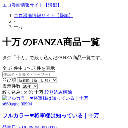
エロ漫画情報サイト【帰郷】
エロ漫画情報サイト【帰郷】
›
十万
十万 のFANZA商品一覧
タグ「十万」で絞り込んだFANZA商品一覧です。
全
17
件中
1〜17
件を表示
並び順
表示件数
絞り込み:
タグ: 十万
絞り込み解除
s660aqnaj00904
フルカラー❤将軍様は知っている｜十万
発売日:
2026-09-04 00:00:00