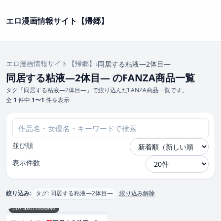
エロ漫画情報サイト【帰郷】
エロ漫画情報サイト【帰郷】
›
同居する粘液―2体目―
同居する粘液―2体目― のFANZA商品一覧
タグ「同居する粘液―2体目―」で絞り込んだFANZA商品一覧です。
全
1
件中
1〜1
件を表示
並び順
表示件数
絞り込み:
タグ: 同居する粘液―2体目―
絞り込み解除
b073bktcm06896