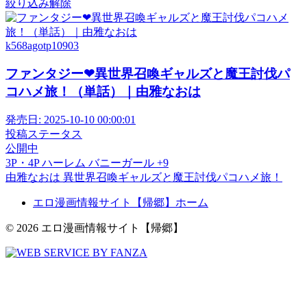
絞り込み解除
k568agotp10903
ファンタジー❤異世界召喚ギャルズと魔王討伐パ
コハメ旅！（単話）｜由雅なおは
発売日:
2025-10-10 00:00:01
投稿ステータス
公開中
3P・4P
ハーレム
バニーガール
+9
由雅なおは
異世界召喚ギャルズと魔王討伐パコハメ旅！
エロ漫画情報サイト【帰郷】ホーム
© 2026 エロ漫画情報サイト【帰郷】